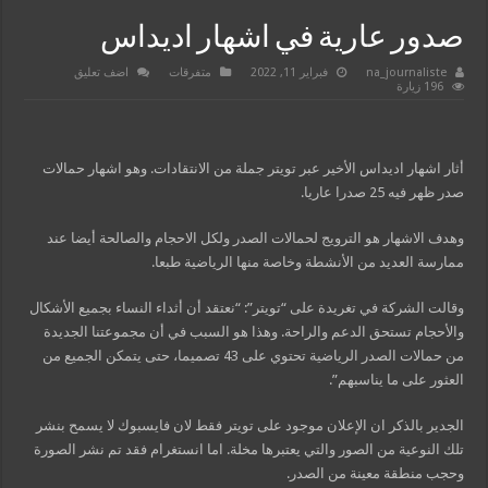
صدور عارية في اشهار اديداس
na_journaliste
فبراير 11, 2022
متفرقات
اضف تعليق
196 زيارة
أثار اشهار اديداس الأخير عبر تويتر جملة من الانتقادات. وهو اشهار حمالات
صدر ظهر فيه 25 صدرا عاريا.
وهدف الاشهار هو الترويج لحمالات الصدر ولكل الاحجام والصالحة أيضا عند
ممارسة العديد من الأنشطة وخاصة منها الرياضية طبعا.
وقالت الشركة في تغريدة على “تويتر”: “نعتقد أن أثداء النساء بجميع الأشكال
والأحجام تستحق الدعم والراحة. وهذا هو السبب في أن مجموعتنا الجديدة
من حمالات الصدر الرياضية تحتوي على 43 تصميما، حتى يتمكن الجميع من
العثور على ما يناسبهم”.
الجدير بالذكر ان الإعلان موجود على تويتر فقط لان فايسبوك لا يسمح بنشر
تلك النوعية من الصور والتي يعتبرها مخلة. اما انستغرام فقد تم نشر الصورة
وحجب منطقة معينة من الصدر.