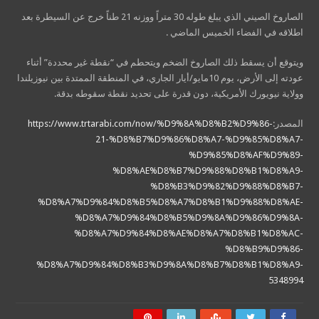
الصاروخ الصيني الذي يبلغ طوله 30 متراً ووزنه 21 طناً خرج عن السيطرة بعد
اطلاقه في الفضاء الخميس الماضي .
ويتوقع أن يسقط ذلك الصاروخ الضخم ويتحطم في “نقطة غير محددة” أثناء
عودته إلى الأرض، يوم 10مايو/أيار الجاري، في المنطقة الممتدة بين نيوزيلندا
وولاية نيويورك الأمريكية، دون قدرة على تحديد نقطة سقوطه بدقة.
المصدر:
https://www.trtarabi.com/now/%D9%8A%D8%B2%D9%86-
21-%D8%B7%D9%86%D8%A7-%D9%85%D8%A7-
%D9%85%D8%AF%D9%89-
%D8%AE%D8%B7%D9%88%D8%B1%D8%A9-
%D8%B3%D9%82%D9%88%D8%B7-
%D8%A7%D9%84%D8%B5%D8%A7%D8%B1%D9%88%D8%AE-
%D8%A7%D9%84%D8%B5%D9%8A%D9%86%D9%8A-
%D8%A7%D9%84%D8%AE%D8%A7%D8%B1%D8%AC-
%D8%B9%D9%86-
%D8%A7%D9%84%D8%B3%D9%8A%D8%B7%D8%B1%D8%A9-
5348994