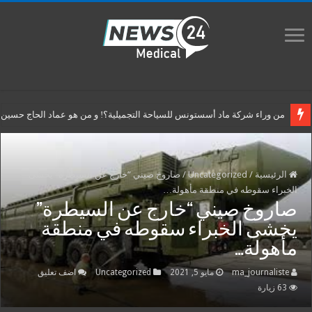
من وراء شركة ماد أسستونس للسياحة التجميلية؟! و من هو عماد الحاج حسين م
الرئيسية
/
Uncategorized
/
صاروخ صيني “خارج عن السيطرة” يخشى
الخبراء سقوطه في منطقة مأهولة…
صاروخ صيني “خارج عن السيطرة”
يخشى الخبراء سقوطه في منطقة
مأهولة…
ma_journaliste
مايو 5, 2021
Uncategorized
اضف تعليق
63 زيارة