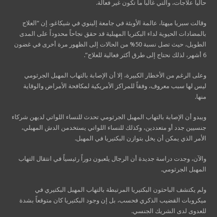
حالياً علاجات، والتي غالباً ما تكون غير فعالة.
وقالت سبريا ميهتا، عالمة الأوبئة في جامعة إلينوي في شيكاغو، إن “العلاج
بالمضادات الحيوية لداء البكتريا المهبلية قد حقق نجاحاً محدوداً على المدى
الطويل، حيث تصل نسبة 50% من الحالات إلى الظهور مرة أخرى في غضون
6 أشهر، لذلك نحتاج إلى طرق أكثر فعالية للعلاج”.
وعلى الرغم من الأخطار الكبيرة، إلا أن الإصابة بالتهاب المهبل الجرثومي
ليس لها سبب معروف، وفقاً للمراكز الأمريكية لمكافحة الأمراض والوقاية
منها.
ويبدو أن الإصابة بالتهاب المهبل الجرثومي تحدث للنساء اللواتي لديهن شركاء
جنسيين جدد أو متعددين، وكذلك للنساء اللواتي يستخدمن الدش المهبلي،
الأمر الذي يمكن أن يخل بتوازن البكتيريا في المهبل.
والآن، وجدت دراسة جديدة أن الرجال يلعبون دوراً رئيسياً في انتقال التهاب
المهبل الجرثومي.
ولم يكتشف الباحثون البكتيريا المرتبطة بالتهاب المهبل البكتيري في
ميكروبات القضيب الذكري فحسب، بل إن وجود البكتيريا كان متوقعاً بشدة
للعدوى لدى الشريك الجنسي.