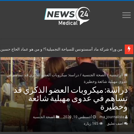
من وراء شركة ماد أسستونس للسياحة التجميلية؟! و من هو عماد الحاج حسين م
الرئيسية
/
الصحة الجنسية
/
دراسة: ميكروبات العضو الذكري قد تساهم في
عدوى مهبلية شائعة وخطيرة
دراسة: ميكروبات العضو الذكري قد
تساهم في عدوى مهبلية شائعة
وخطيرة
ma_journaliste
أغسطس 10, 2020
الصحة الجنسية
اضف تعليق
165 زيارة