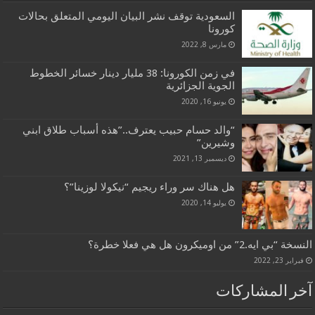
السعودية توقف نشر البيان اليومي المتعلق بحالات
كورونا
مارس 8, 2022
في زمن الكورونا: 38 مليار دينار خسائر الخطوط
الجوية الجزائرية
يونيو 16, 2020
“والد حسام حبيب يعترف..”هذه أسباب طلاق ابني
وشيرين”
ديسمبر 13, 2021
هل هناك سر وراء ريجيم “نيكولا لوزينا”؟
يوليو 14, 2020
النسخة “بي ايه.2” من اوميكرون هل هي فعلا خطرة؟
فبراير 23, 2022
آخر المشاركات