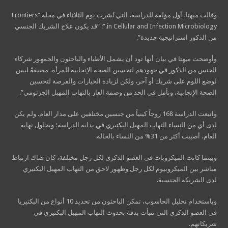
وقالت ميهتا، أول مؤلفة للدراسة، التي نُشرت يوم الثلاثاء في مجلة “Frontiers
in Cellular and Infection Microbiology.”: “قد يكون علاج الشريك الجنسي
من الذكور استراتيجية جديدة”.
وأوضحت ميهتا في بيان أنها تود أن يشمل الأطباء والباحثون والجمهور شركاء
الجنس من الذكور في جهودهم لتحسين الصحة الإنجابية للمرأة، مضيفةً ليس
لوضع اللوم على شريك أو آخر، ولكن لزيادة الخيارات والفرصة لتحسين
الصحة الإنجابية، ونأمل في الحد من وصمة العار بالتهاب المهبل الجرثومي”.
واتبعت الدراسة 168 زوجاً كينياً من جنسين مختلفين على مدار العام. ولم يكن
لدى أي من النساء التهاب المهبل البكتيري في بداية الدراسة؛ وبحلول نهاية
العام، أصيبت أكثر من 31% من النساء بالحالة.
وبينما كانت الميكروبات في العضو الذكري لكل رجل مختلفة، كان هناك ارتباط
مباشر بين الميكروبيوم لكل رجل وظهور لاحق من التهاب المهبل البكتيري
لدى الشريكة الجنسية.
وباستخدام تحليل الحاسوب، تمكن الباحثون من تحديد 10 أنواع من البكتيريا
في العضو الذكري التي تنبأت بدقة بحدوث التهاب المهبل البكتيري في
شريكاتهم.