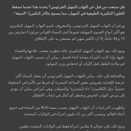
هل سمعت من قبل عن التهاب المهبل الجرثومي؟ يحدث هذا عندما تسقط
الفلورا البكتيرية الطبيعية في المهبل، مما يسمح بتكاثر البكتيريا “السيئة”.
ورغم أن التهاب المهبل الجرثومي، والمعروف باسم التهاب المهبل البكتيري،
هو أكثر أنواع العدوى المهبلية شيوعاً لدى النساء اللواتي تتراوح أعمارهن بين
15 و 44 عاماً، إلا أن الكثير منهن لم يسمعن به على الإطلاق.
ومع ذلك، يعد التهاب المهبل البكتيري حالة خطيرة يصعب علاجها والقضاء
عليها. وإذا كانت المرأة مصابة أثناء الحمل، يمكن أن يتسبب التهاب المهبل
في ولادة الطفل قبل الأوان أو انخفاض وزن المولود.
وبالإضافة إلى ذلك، يمكن لإلتهاب المهبل الجرثومي أن يجعل النساء أكثر
عرضة للإصابة بفيروس نقص المناعة البشرية أو غيرها من الأمراض المنقولة
جنسياً، مثل الكلاميديا “داء المتدثرة” ​​والسيلان، وهي أمراض يمكن أن تؤدي
إلى مرض التهاب الحوض وتحطم أي آمال في إنجاب الأطفال.
وأظهرت الدراسات أن التهاب المهبل يصيب نسبة 20% من النساء في جميع
أنحاء العالم، ويصيب أكثر من 21 مليون امرأة في الولايات المتحدة.
ومع ذلك، فإن حوالي 4 ملايين امرأة فقط في الولايات المتحدة يتلقين