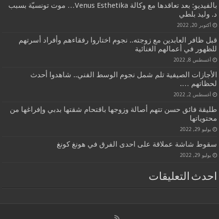
بالفيديو: بعد تعاقدها مع وكالة Venus Esthetika… موت تونسيّة بسبب
د. وليد بلطي
أكتوبر 20, 2022
قبل ظافر العابدين مع زوجته.. نجوم اختاروا رفقاءهم وأفراد أسرتهم
للظهور في أعمالهم الغنائية
أغسطس 8, 2022
الأجازات الصيفية تلم شمل نجوم الوسط الفني.. شاهدوا أحدث
لحظاتهم ….
أغسطس 2, 2022
طليقة فائق حسن تتهم أصالة وزوجها باقتحام شقتها بدبي وإفراغها من
محتوياتها
يوليو 29, 2022
سقوط شاشة عملاقة على احدى الفرق في هونغ كونغ
يوليو 29, 2022
احدث التعليقات