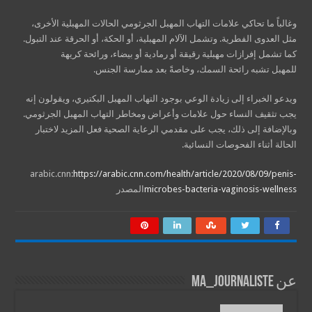
وغالباً ما تحاكي علامات التهاب المهبل الجرثومي الحالات المهبلية الأخرى،
مثل العدوى الفطرية. وتشمل الآلام المهبلية، أو الحكة، أو الحرقة عند التبول.
كما تشمل إفرازات مهبلية رقيقة أو رمادية أو بيضاء، ورائحة كريهة
للمهبل تشبه رائحة السمك، وخاصةً بعد ممارسة الجنس.
ويدعو الخبراء إلى زيادة الوعي بوجود التهاب المهبل البكتيري، ويقولون إنه
يجب تثقيف النساء حول علامات وأعراض ومخاطر التهاب المهبل الجرثومي.
وبالإضافة إلى ذلك، يجب على مقدمي الرعاية الصحية فعل المزيد لاختبار
الحالة أثناء الفحوصات النسائية.
arabic.cnn:
https://arabic.cnn.com/health/article/2020/08/09/penis-
microbes-bacteria-vaginosis-wellness
المصدر
عن ma_journaliste