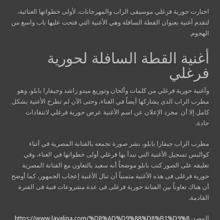
اختارت حورية فرغلي موسيقى الراب والمهرجانات، لأولى خطواتها الغنائية،
لتقدم أغنية بعنوان القطة السافلة وهي الأغنية التي فتحت عليها باب واسع من
الهجوم.
أغنية القطة السافلة لحورية
فرغلي
وأغنية حورية فرغلي من كلمات وألحان وتوزيع ميدو راشد وجيفارا بابلو، وهو
مطرب الراب الذى يشاركها أيضاً في الغناء، وحتى الآن لم تطرح الأغنية بشكل
كامل إلا أن مجرد الإعلان عن اسم الأغنية عرض حورية فرغلي لانتقادات
حادة.
مطرب الراب جيفارا بابلو، نشر صورة تجمعه بالفنانة المصرية في أثناء
كواليس تسجيل الأغنية التي تبدأ بها فرغلي أولى خطواتها في الغناء، وفي
تعليقه على الصور كتب بابلو موضحاً أنه سعيد بالتعاون مع الفنانة المصرية
حورية فرغلى فى هذه الأغنية متمنياً أن تنال الأغنية إعجاب الجمهور، كما أوضح
أن هناك تعاوناً بين الفنانة حورية فرغلى فى عدة مشروعات فنية فى الفترة
القادمة.
المصدر
https://www.layalina.com/%D8%AD%D9%88%D8%B1%D9%8