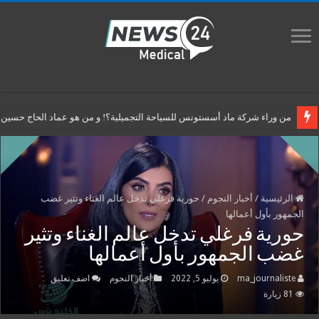
من وراء شركة ماد أسستونس للسياحة التجميلية؟! و من هو عماد الحاج حسين م
الرئيسية
/
أخبار النجوم
/
حورية فرغلي تدخل عالم الغناء وتثير غضب
الجمهور بأول أعمالها
حورية فرغلي تدخل عالم الغناء وتثير
غضب الجمهور بأول أعمالها
ma_journaliste
يوليو 5, 2022
أخبار النجوم
اضف تعليق
81 زيارة