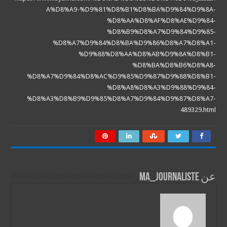
A%D8%A9-%D9%81%D8%B1%D8%BA%D9%84%D9%8A-
%D8%AA%D8%AF%D8%AE%D9%84-
%D8%B9%D8%A7%D9%84%D9%85-
%D8%A7%D9%84%D8%BA%D9%86%D8%A7%D8%A1-
%D9%88%D8%AA%D8%AB%D9%8A%D8%B1-
%D8%BA%D8%B6%D8%A8-
%D8%A7%D9%84%D8%AC%D9%85%D9%87%D9%88%D8%B1-
%D8%A8%D8%A3%D9%88%D9%84-
%D8%A3%D8%B9%D9%85%D8%A7%D9%84%D9%87%D8%A7-
489329.html
عن ma_journaliste