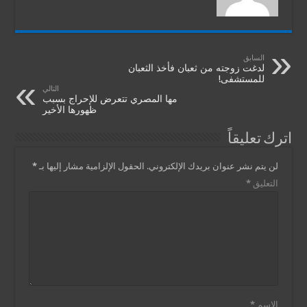
السابق
لدغت زوجته من ثعبان فأخذ الثعبان
للمستشفى!
التالي
مها المصري تتعرض للإحراج بسبب
ظهورها الأخير
اترك تعليقاً
لن يتم نشر عنوان بريدك الإلكتروني.
الحقول الإلزامية مشار إليها بـ
*
التعليق
*
الاسم
*