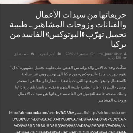
حريفاتها من سيدات الأعمال
والفنانات وزوجات المشاهير … طبيبة
تجميل تهرّب «البوتوكس» الفاسد من
تركيا
ma_journaliste
سبتمبر 16, 2020
أخبار النجوم
اضف تعليق
125 زيارة
تمكّنت وحدات الامن والديوانة من القبض على طبيبة تجميل مشهورة “ه ل ”
تقوم بتهريب مادة «البوتوكس» من تركيا الى تونس وهي غير صالحة
للاستعمال وتبيعها لحريفاتها الثريات بأضعاف أسعارها و نقلا عن المصدر
تونس «الشروق» فان الطبيبة طبيبة الشهيرة تقدم برنامجا تلفزيا واذاعيا
وتملك مصحة خاصة للتجميل في العاصمة حريفاتها هن سيدات الاعمال
وزوجات المشاهير
http://alchourouk.com/:المصدر
http://alchourouk.com/article/%D8%A
D%D8%B1%D9%8A%D9%81%D8%A7%D8%AA%D9%87%D8%A7-
%D9%85%D9%86-%D8%B3%D9%8A%D8%AF%D8%A7%D8%AA-
%D8%A7%D9%84%D8%A3%D8%B9%D9%85%D8%A7%D9%84-