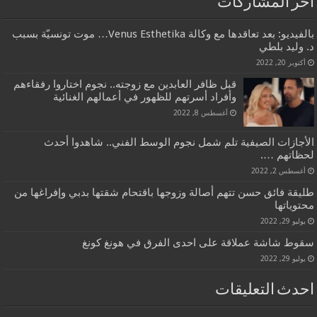
آخر المشاركات
بالفيديو: بعد تعاقدها مع وكالة Venus Esthetika… موت تونسيّة بسبب
د. وليد بلطي
أكتوبر 20, 2022
قبل ظافر العابدين مع زوجته.. نجوم اختاروا رفقاءهم
وأفراد أسرتهم للظهور في أعمالهم الغنائية
أغسطس 8, 2022
الأجازات الصيفية تلم شمل نجوم الوسط الفني.. شاهدوا أحدث
لحظاتهم ….
أغسطس 2, 2022
طليقة فائق حسن تتهم أصالة وزوجها باقتحام شقتها بدبي وإفراغها من
محتوياتها
يوليو 29, 2022
سقوط شاشة عملاقة على احدى الفرق في هونغ كونغ
يوليو 29, 2022
احدث التعليقات