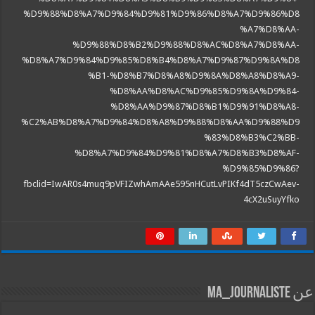
%D9%88%D8%A7%D9%84%D9%81%D9%86%D8%A7%D9%86%D8
%A7%D8%AA-
%D9%88%D8%B2%D9%88%D8%AC%D8%A7%D8%AA-
%D8%A7%D9%84%D9%85%D8%B4%D8%A7%D9%87%D9%8A%D8
%B1-%D8%B7%D8%A8%D9%8A%D8%A8%D8%A9-
%D8%AA%D8%AC%D9%85%D9%8A%D9%84-
%D8%AA%D9%87%D8%B1%D9%91%D8%A8-
%C2%AB%D8%A7%D9%84%D8%A8%D9%88%D8%AA%D9%88%D9
%83%D8%B3%C2%BB-
%D8%A7%D9%84%D9%81%D8%A7%D8%B3%D8%AF-
%D9%85%D9%86?
fbclid=IwAR0s4muq9pVFIZwhAmAAe595nHCutLvPIKf4dT5czCwAev-
4cX2uSuyYfko
عن ma_journaliste