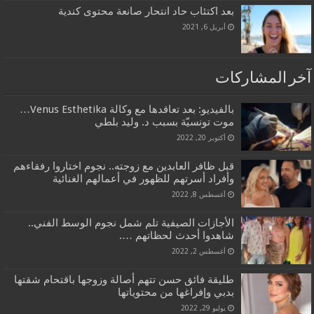
بعد اكتئاب حاد انتحار صانعة محتوى كندية
أبريل 6, 2021
آخر المشاركات
بالفيديو: بعد تعاقدها مع وكالة Venus Esthetika…
موت تونسيّة بسبب د. وليد بلطي
أكتوبر 20, 2022
قبل ظافر العابدين مع زوجته.. نجوم اختاروا رفقاءهم
وأفراد أسرتهم للظهور في أعمالهم الغنائية
أغسطس 8, 2022
الأجازات الصيفية تلم شمل نجوم الوسط الفني..
شاهدوا أحدث لحظاتهم ….
أغسطس 2, 2022
طليقة فائق حسن تتهم أصالة وزوجها باقتحام شقتها
بدبي وإفراغها من محتوياتها
يوليو 29, 2022