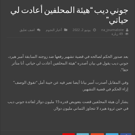
جوني ديب “هيئة المحلفين أعادت لي
حياتي”
na_journaliste
يونيو 2, 2022
أخبار النجوم
اضف تعليق
49 زيارة
بعد صدور الحكم لصالحه في قضية تشهير رفعها ضد زوجته السابقة آمبر هيرد،
جوني ديب يقول في بيان أصدره “هيئة المحلفين أعادت لي حياتي. أنا متأثر
حقا”.
وفي المقابل أصدرت آمبر بيانا أيضا تعبر فيه عن خيبة أمل “تفوق الوصف”
إزاء الحكم في قضية التشهير.
يشار أن هيئة المحلفين قضت بتعويض قدره 15 مليون دولار لفائدة جوني ديب
في حين ثروة هيرد لا تتجاوز الثماني مليون دولار.