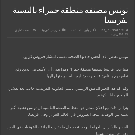
تونس مصنفة منطقة حمراء بالنسبة
لفرنسا
na_journaliste
يوليو 13, 2021
فيروس كورونا
اضف تعليق
60 زيارة
تونس تعيش الآن أتعس حالاتها الصحية بسبب انتشار فيروس كورونا.
مما جعل فرنسا تصنفها منطقة حمراء وهذا يعني أن الأشخاص الذين وقع
تطعيمهم بالتلقيح فقط يسمح لهم بالسفر منها واليها.
وقد أكد هذا الخبر الناطق الرسمي باسم الحكومة الفرنسية خاصة بعد تفشي
المتحور دلتا للكوفيد.
يتزامن ذلك مع اعلان ممثل عن منظمة الصحة العالمية ان تونس تشهد أكبر
نسبة من الوفيات نتيجة الفيروس في العالم العربي وفي افريقيا.
الجدير بالذكر ان الدولة التونسية تسجل ما يقارب المائة حالة وفيات في اليوم
وهو رقم مفزع نسبيا.