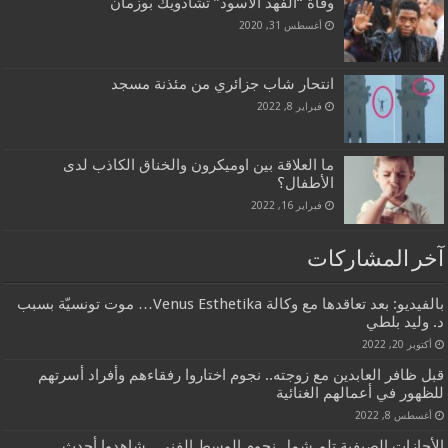
وفاة “الفهد الأسود” تشادويك بوزمان
أغسطس 31, 2020
انتحار شاب جزائري من مئذنة مسجد
فبراير 8, 2022
ما العلاقة بين اوميكرون والخناق الكاذب لدى
الأطفال؟
فبراير 16, 2022
آخر المشاركات
بالفيديو: بعد تعاقدها مع وكالة Venus Esthetika… موت تونسيّة بسبب
د. وليد بلطي
أكتوبر 20, 2022
قبل ظافر العابدين مع زوجته.. نجوم اختاروا رفقاءهم وأفراد أسرتهم
للظهور في أعمالهم الغنائية
أغسطس 8, 2022
الأجازات الصيفية تلم شمل نجوم الوسط الفني.. شاهدوا أحدث