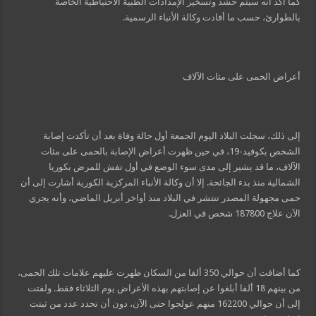
كما أكد أنه سيتم حشد وتسخير الإمدادات الطبية الاحتياطية الخاصة
بالطوارئ، حسب ما أفادت وكالة الأنباء الرسمية.
أعراض الحمى على مئات الآلاف
إلى ذلك، سجلت البلاد اليوم الجمعة أول حالة وفاة بعد أن تأكدت إصابة
الشخص بكوفيد-19، في حين ظهرت أعراض الإصابة بالحمى على مئات
الآلاف، ما قد يشير إلى مدى سوء الوضع في أول تفش للمرض بكوريا
الشمالية منذ بدء الجائحة. إلا أن وكالة الأنباء المركزية الكورية أشارت إلى أن
حمى مجهولة المصدر تنتشر في البلاد منذ أواخر أبريل الماضي، وأنه يجري
الآن علاج 187800 شخص في العزل.
كما أضافت أن حوالي 350 ألفا من السكان ظهرت عليهم علامات تلك الحمى،
من بينهم 18 ألفا أبلغوا عن إصابتهم بهذه الأعراض يوم الثلاثاء فقط. ولفتت
إلى أن حوالي 162200 منهم عولجوا حتى الآن، دون أن تحدد عدد من ثبتت