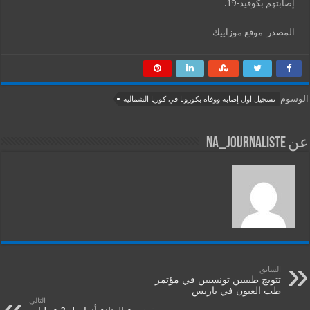
إصابتهم بكوفيد-19.
المصدر موقع موزاييك
الوسوم
تسجيل اول إصابة ووفاة بكورونا في كوريا الشمالية
عن na_journaliste
السابق
تتويج طبيبين تونسيين في مؤتمر
طب العيون في باريس
التالي