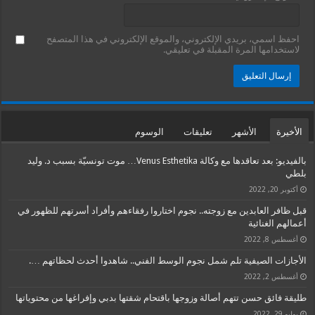
احفظ اسمي، بريدي الإلكتروني، والموقع الإلكتروني في هذا المتصفح
لاستخدامها المرة المقبلة في تعليقي.
الأخيرة
الأشهر
تعليقات
الوسوم
بالفيديو: بعد تعاقدها مع وكالة Venus Esthetika… موت تونسيّة بسبب د. وليد
بلطي
أكتوبر 20, 2022
قبل ظافر العابدين مع زوجته.. نجوم اختاروا رفقاءهم وأفراد أسرتهم للظهور في
أعمالهم الغنائية
أغسطس 8, 2022
الأجازات الصيفية تلم شمل نجوم الوسط الفني.. شاهدوا أحدث لحظاتهم ….
أغسطس 2, 2022
طليقة فائق حسن تتهم أصالة وزوجها باقتحام شقتها بدبي وإفراغها من محتوياتها
يوليو 29, 2022