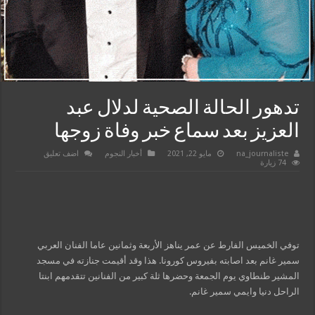
تدهور الحالة الصحية لدلال عبد
العزيز بعد سماع خبر وفاة زوجها
na_journaliste
مايو 22, 2021
أخبار النجوم
اضف تعليق
74 زيارة
توفي الخميس الفارط عن عمر يناهز الأربعة وثمانين عاما الفنان العربي
سمير غانم بعد اصابته بفيروس كورونا. هذا وقد أقيمت جنازته في مسجد
المشير طنطاوي يوم الجمعة وحضرها ثلة كبير من الفنانين تتقدمهم ابنتا
الراحل دنيا وايمي سمير غانم.