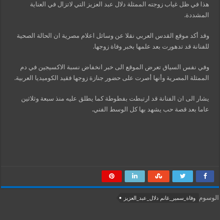
هذا في ظل غياب زوجته الممثلة دلال عبد العزيز التي لاتزال في العناية
المشددة.
وقد أكد موقع القدس العربي نقلا عن وسائل اعلام مصرية ان الحالة الصحية
للفنانة قد تدهورت بعد علمها بخبر وفاة زوجها.
وفي نفس السياق تعرض الموقع الى خبر انخفاض نسبة الاكسيجين في دم
الممثلة المصرية وأنها أصرت على حضور جنازة زوجها فقيد الكوميديا العربية.
يشار الى ان الفنانة قد ارتبطت بفطوطة كما يطلق عليه منذ سبعة وثلاثين
عاما بعد قصة حب يشهد بها كل الوسط الفني.
الوسوم
وفاة_سمير_غانم دلال_عبد_العزيز