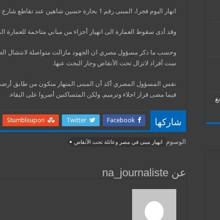
انهار اليوم فجرا، المبنى رقم 1 بحارة حسين شاهين عند تقاطع شارع طور سيناء بوسط القاهرة.
وقد أدى سقوط العمارة الى انهيار أجزاء من مباني متاخمة للعمارة ال
وحسب ما ذكر مسؤول مصري ان الجهود مازالت متواصلة لانتشال الضحا
ست أفراد لاتزال تحت الأنقاض وجار البحث عنها.
فيما مضى قرار اجلاء وترميم. ولكن المتساكنين أصروا على البقاء.
غ
Stumbleupon
Twitter
Facebook
شاركها
الوسوم
انهيار مبنى في مصر وعائلة تحت الأنقاض
عن na_journaliste