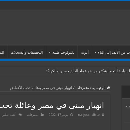
 من الألف إلى الياء
أدوية
تكنولوجيا طبية
التحقيقات والسجلات
الم
ياحة التجميلية؟! و من هو عماد الحاج حسين مالكها؟!
الرئيسية
/
متفرقات
/
انهيار مبنى في مصر وعائلة تحت الأنقاض
انهيار مبنى في مصر وعائلة تحت
Venus Esth… موت
na_journaliste
يونيو 17, 2022
متفرقات
اضف تعليق