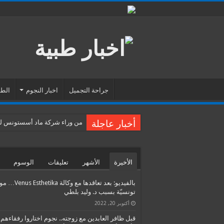
جراحة التجميل
اخبار النجوم
الطب
أخبار عاجلة
من وراء شركة ماد أسستونس للس
الأخيرة
الأشهر
تعليقات
الوسوم
بالفيديو: بعد تعاقدها مع وكالة etika
تونسيّة بسبب د. وليد بلطي
أكتوبر 20, 2022
قبل ظافر العابدين مع زوجته.. نجوم اختاروا رفقاءهم