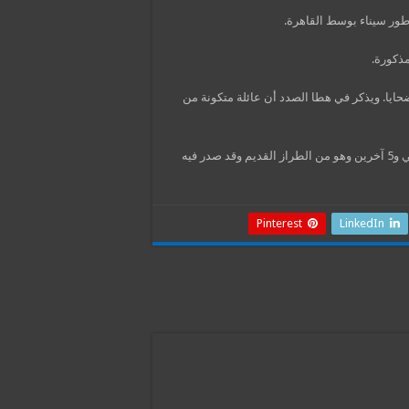
مذكورة.
يا. ويذكر في هطا الصدد أن عائلة متكونة من
نفس المسؤول المصري أكد أن المبنى المنهار متكون من طابق أرضي و5 آخرين وهو من الطراز القديم وقد صدر فيه
Pinterest
LinkedIn