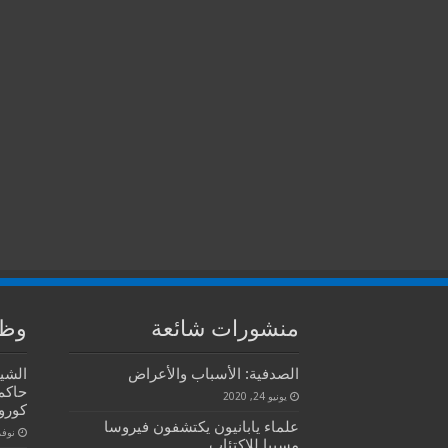
منشورات شائعة
وظا
الصدفية: الأسباب والأعراض
الشي
حاكم
يونيو 24, 2020
كورون
علماء يابانيون يكتشفون فيروسا
نوفمبر 
مسببا للاكتئاب