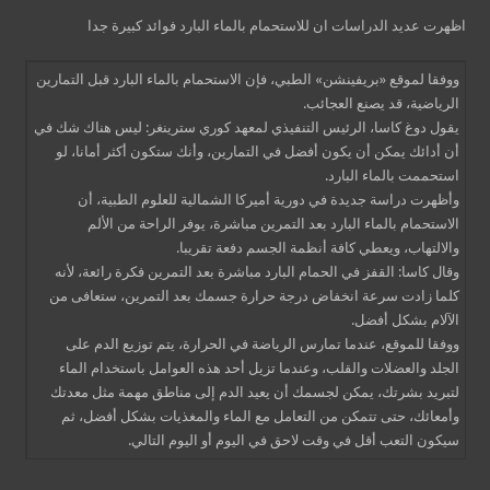
اظهرت عديد الدراسات ان للاستحمام بالماء البارد فوائد كبيرة جدا
ووفقا لموقع «بريفينشن» الطبي، فإن الاستحمام بالماء البارد قبل التمارين
الرياضية، قد يصنع العجائب.
يقول دوغ كاسا، الرئيس التنفيذي لمعهد كوري سترينغر: ليس هناك شك في
أن أدائك يمكن أن يكون أفضل في التمارين، وأنك ستكون أكثر أمانا، لو
استحممت بالماء البارد.
وأظهرت دراسة جديدة في دورية أميركا الشمالية للعلوم الطبية، أن
الاستحمام بالماء البارد بعد التمرين مباشرة، يوفر الراحة من الألم
والالتهاب، ويعطي كافة أنظمة الجسم دفعة تقريبا.
وقال كاسا: القفز في الحمام البارد مباشرة بعد التمرين فكرة رائعة، لأنه
كلما زادت سرعة انخفاض درجة حرارة جسمك بعد التمرين، ستعافى من
الآلام بشكل أفضل.
ووفقا للموقع، عندما تمارس الرياضة في الحرارة، يتم توزيع الدم على
الجلد والعضلات والقلب، وعندما تزيل أحد هذه العوامل باستخدام الماء
لتبريد بشرتك، يمكن لجسمك أن يعيد الدم إلى مناطق مهمة مثل معدتك
وأمعائك، حتى تتمكن من التعامل مع الماء والمغذيات بشكل أفضل، ثم
سيكون التعب أقل في وقت لاحق في اليوم أو اليوم التالي.