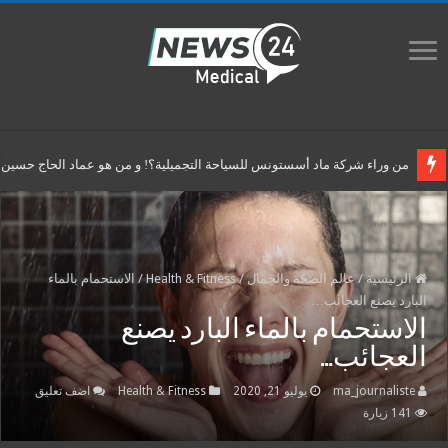
من وراء شركة ماد أسستونس للسياحة التجميلية؟! و من هو عماد الحاج حسين م
الرئيسية
/
عالم الصحة والجمال
/
Health & Fitness
/
الاستحمام بالماء
البارد يصنع العجائب…
الاستحمام بالماء البارد يصنع
العجائب…
ma_journaliste
يوليو 21, 2020
Health & Fitness
اضف تعليق
141 زيارة