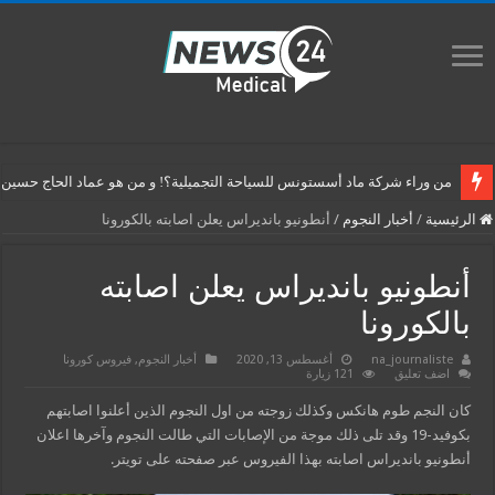
من وراء شركة ماد أسستونس للسياحة التجميلية؟! و من هو عماد الحاج حسين م
الرئيسية
/
أخبار النجوم
/
أنطونيو بانديراس يعلن اصابته بالكورونا
أنطونيو بانديراس يعلن اصابته
بالكورونا
na_journaliste
أغسطس 13, 2020
أخبار النجوم
,
فيروس كورونا
اضف تعليق
121 زيارة
كان النجم طوم هانكس وكذلك زوجته من اول النجوم الذين أعلنوا اصابتهم
بكوفيد-19 وقد تلى ذلك موجة من الإصابات التي طالت النجوم وآخرها اعلان
أنطونيو بانديراس اصابته بهذا الفيروس عبر صفحته على تويتر.