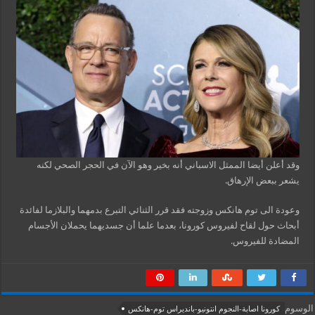
وقد أعلن أيضا الممثل الاسباني أنه بخير وهو الآن في الحجر الصحي لكنه
يشعر ببعض الإرهاق.
وعودة الى توم هانكس وزوجته فقد قرر الثنائي التبرع بدمهما والبلازما لفائدة
أبحاث حول لقاح لفيروس كورونا، بعدما علما أن جسديهما يحملان الأجسام
المضادة للفيروس.
الوسوم
كورونا اصابة-النجوم انتونيو-بانديراس توم-هانكس