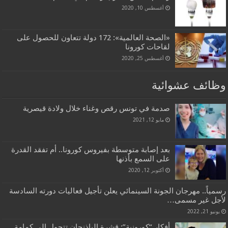
أغسطس 10, 2020
«الصحة العالمية»: 172 دولة تتعاون للحصول على
لقاحات كورونا
أغسطس 25, 2020
وظائف عشوائية
صدمة في تونس رقص وغناء خلال ولادة قيصرية
مايو 12, 2021
بعد إصابة متوسطة بفيروس كورونا.. أم تفقد القدرة
على السمع بأذنها
أكتوبر 12, 2020
رسمياً.. مهرجان الجونة السينمائي يعلن تأجيل فعاليات دورته السادسة
لأجل غير مسمى…
يونيو 21, 2022
أفكار “كورونية”: قشرة الباذنجان تتحول الى كمامة