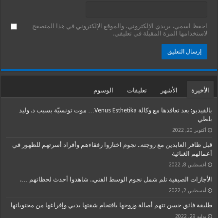
احفظ اسمي، بريدي الإلكتروني، والموقع الإلكتروني في هذا المتصفح
لاستخدامها المرة المقبلة في تعليقي.
الأخيرة
الأشهر
تعليقات
الوسوم
بالفيديو: بعد تعاقدها مع وكالة Venus Esthetika… موت تونسيّة بسبب د. وليد
بلطي
أكتوبر 20, 2022
قبل ظافر العابدين مع زوجته.. نجوم اختاروا رفقاءهم وأفراد أسرتهم للظهور في
أعمالهم الغنائية
أغسطس 8, 2022
الأجازات الصيفية تلم شمل نجوم الوسط الفني.. شاهدوا أحدث لحظاتهم ….
أغسطس 2, 2022
طليقة فائق حسن تتهم أصالة وزوجها باقتحام شقتها بدبي وإفراغها من محتوياتها
يوليو 29, 2022