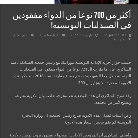
أكثر من 700 نوعا من الدواء مفقودين
في الصيدليات التونسية!
na_journaliste
مارس 15, 2022
تكنولوجيا طبية
اضف تعليق
59 زيارة
حسب حوار أجرته الإذاعة التونسية موزاييك مع رئيس جمعية الصيادلة ناظم
الشاكري‎‎، فان ما يقارب ال 721 نوعا من الدواء مفقودا في الصيدليات
التونسية خلال هذا الشهر، وهو رقم مفزع مقارنة بسنة 2018 حيث كن عدد
الادوية المفقودة لا يتجاوز ال 300.
وقد صرح الشاكري ان هذه الوضعية تعد محرجة خاصة وان الادوية متنوعة
وتصلح لأمراض مختلفة.
وعن أسباب فقدان هذه الادوية صرح رئيس الجمعية ان وزارة التجارة
التونسية لم تقم بتحيين أسعار هذه الادوية.
وأضاف الشاكري أن المزودين الأجانب أصبحوا يرفضون تزويد تونس بالأدوية