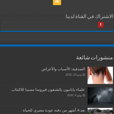
الاشتراك في القناة لدينا
منشورات شائعة
الصدفية: الأسباب والأعراض
يونيو 24, 2020
علماء يابانيون يكتشفون فيروسا مسببا للاكتئاب
يوليو 9, 2020
بعد 4 أشهر من دفنه عودة مصري للحياة