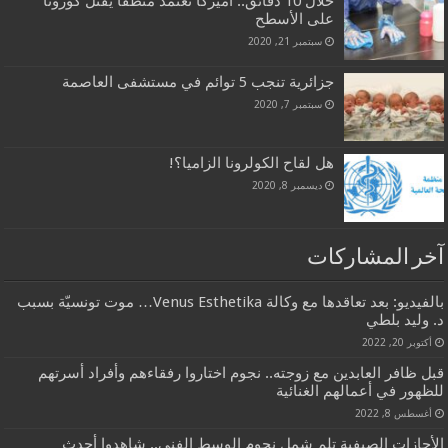
خلال 10 دقائق.. أميركا تعتمد منظفا يقتل كورونا
على الأسطح
سبتمبر 21, 2020
جزائرية تنجب 5 توائم في مستشفى العاصمة
سبتمبر 7, 2020
هل لقاح الكولرونا الزاميا؟!
ديسمبر 8, 2020
آخر المشاركات
بالفيديو: بعد تعاقدها مع وكالة Venus Esthetika… موت تونسيّة بسبب
د. وليد بلطي
أكتوبر 20, 2022
قبل ظافر العابدين مع زوجته.. نجوم اختاروا رفقاءهم وأفراد أسرتهم
للظهور في أعمالهم الغنائية
أغسطس 8, 2022
الأجازات الصيفية تلم شمل نجوم الوسط الفني.. شاهدوا أحدث