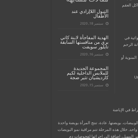
اكل العقم
التبول اللاإرادي عند
الأطفال
سبتمبر 18, 2020
الهدية المفاجأة لابنة كاتي
ائية في
بري من منافستها السابقة
نة الرحم
تايلور سويفت
سبتمبر 16, 2020
لمنوية أو
المجموعة الجديدة
للملابس الداخلية لكيم
Unexplain
كارديشيان تثير ضجة
سبتمبر 15, 2020
لوبيضات. بويضتها. عادة، تنتج المرأة بويضة واحدة
احد. خلال هذه المرحلة تتم مراقبة نمو البويضات
مبايض لدى المرأة عن طريق فحص الأمواج فوق الصوتية (US)عبر المهبل، إضافة إلى إجرائها لفحوصات دم