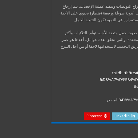
لى 5 أيام تقريباً، من لحظة إخراج البويضات وتنفيذ عملية الإخصاب. يتم إرجاع
أنبوبة طويلة ورفيعة (قثطار) تحتوي على الأجنة،
تمراره في النمو، تكون النتيجة الحمل.
دوث حمل متعدد الأجنة: توأم، الثلاثيات وأكثر.
 معقدة، والتي تتعلق بعدة عوامل، أحدها هو عمر
يق التجميد، لاستخدامها لاحقا أو من أجل التبرع
childbirth/
%D8%A7%D9%84%D
%
%D8%A7%
المصدر
Pinterest
LinkedIn