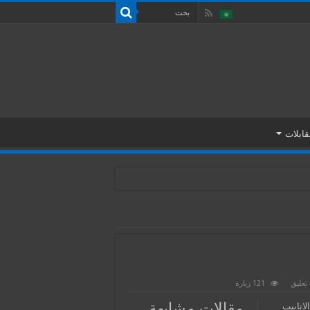
قابلات
تعليق
121 زيارة
مقالات مشابهة
In Vitro Fe) او اطفال الانابيب