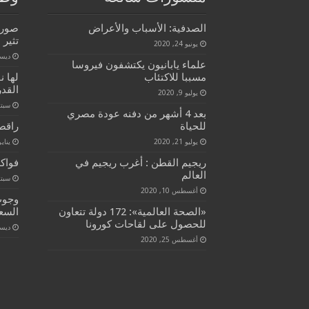
الصدفية: الأسباب والأعراض
صورة
تثير 
يونيو 24, 2020
ديسمبر 
علماء يابانيون يكتشفون فيروسا
مسببا للاكتئاب
لها ن
القد
يوليو 9, 2020
سبتمبر 
بعد 4 أشهر من دفنه عودة مصري
للحياة
راقصة
يوليو 21, 2020
يناير 19, 
ريجيم القطن : أغرب ريجيم في
فواكه
العالم
سبتمبر 
أغسطس 10, 2020
وجوب 
«الصحة العالمية»: 172 دولة تتعاون
السعو
للحصول على لقاحات كورونا
ديسمبر 
أغسطس 25, 2020