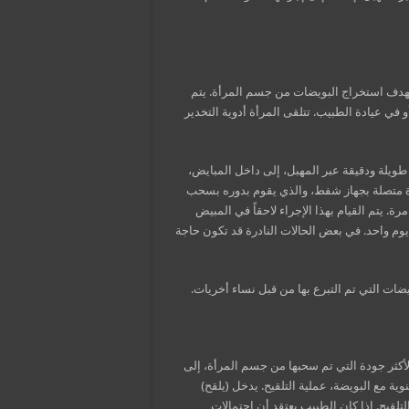
حب الجريبات (Follicles)، يتم إجراؤه بهدف استخراج البويضات من جسم المرأة. يتم
 في عيادة الطبيب. تتلقى المرأة أدوية التخدير
ويلة ودقيقة عبر المهبل، إلى داخل المبايض،
يضات. تكون الإبرة متصلة بجهاز شفط، والذي يقوم بدوره بسحب
يتم القيام بهذا الإجراء لاحقاً في المبيض
 يوم واحد. في بعض الحالات النادرة قد تكون حاجة
يضات التي تم التبرع بها من قبل نساء أخريات.
الأكثر جودة التي تم سحبها من جسم المرأة، إلى
ة مع البويضة، عملية التلقيح. يدخل (يلقح)
لقيح. إذا كان الطبيب يعتقد أن احتمالات