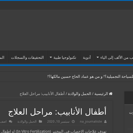
 من الألف إلى الياء
أدوية
تكنولوجيا طبية
التحقيقات والسجلات
الم
ياحة التجميلية؟! و من هو عماد الحاج حسين مالكها؟!
الرئيسية
/
الحمل والولادة
/
أطفال الأنابيب: مراحل العلاج
أطفال الأنابيب: مراحل العلاج
Venus Esth… موت
na_journaliste
سبتمبر 10, 2020
الحمل والولادة
اضف 
تهدف علاجات الإخصاب في المختبر (rtilization