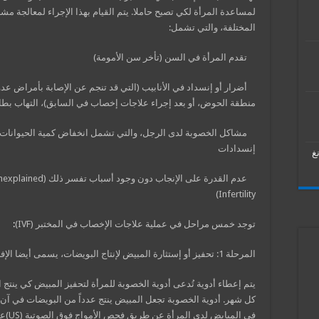
لمساعدة المرأة لكي تصبح حاملا. يتم القيام بهذا الإجراء لمعالجة مش
المختلفة، والتي تشمل:
تقدم المرأة في السن (تأخر سن الأمومة)
أضرار أو إنسداد في الأنابيب (التي قد تنجم عن الإصابة بأمراض عدو
منطقة الحوض، أو بعد إجراء علاجات إخصاب في السابق)، التهاب بطا
مشاكل الخصوبة لدى الرجل، والتي تشمل انخفاض كمية الحيوانات ا
إنسدادات
غ
عدم القدرة على الإنجاب دون وجود أسباب تفسر ذلك (ed
Infertility)
توجد خمس مراحل في عملية علاجات الإخصاب في المختبر (IVF)
:
المرحلة 1: تحفيز أو إستثارة المبيض لإنتاج البويضات، يسمى أيضا الإفراط في الإباضة
يتم إعطاء أدوية تُدعى أدوية الخصوبة للمرأة لتحفيز المبيض كي ينتج ا
كل شهر. أدوية الخصوبة تجعل المبيض ينتج عدداً من البويضات في آن و
في ال