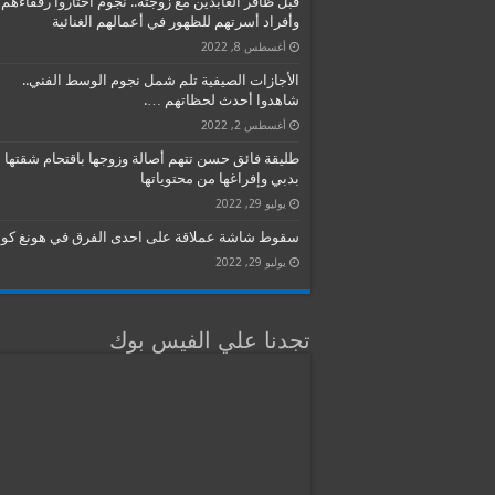
قبل ظافر العابدين مع زوجته.. نجوم اختاروا رفقاءهم
وأفراد أسرتهم للظهور في أعمالهم الغنائية
أغسطس 8, 2022
الأجازات الصيفية تلم شمل نجوم الوسط الفني..
شاهدوا أحدث لحظاتهم ….
أغسطس 2, 2022
طليقة فائق حسن تتهم أصالة وزوجها باقتحام شقتها
بدبي وإفراغها من محتوياتها
يوليو 29, 2022
سقوط شاشة عملاقة على احدى الفرق في هونغ كون
يوليو 29, 2022
تجدنا علي الفيس بوك