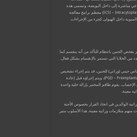
عي مباشرة إلى داخل البويضة، وتسمى هذه
العملية حقن الحيوانات المنوية داخل الهيولى (ICSI – Intracytoplasmic Sperm Injection) معظم برامج معالجة
IVF) تقوم بحقن الحيوانات المنوية داخل الهيولى كجزء من الإجراءات
بر بفحص الجنين بانتظام للتأكد من أنه ينقسم كما
دد من الخلايا التي تستمر بالإنقسام بشكل فعال.
ساس جيني (وراثي) للجنين، قد يتم إجراء تشخيص
وراثي، يدعى التشخيص الوراثي قبل الزرع (PGD – Preimplantation Genetic Diagnosis)، ويتم إجراؤه قبل إعادة
أة. يتم تنفيذ هذا الإجراء بعد حوالي 3 إلى 4 أيام من الإخصاب. يقوم طاقم المختبر بإزالة خلية واحدة
ة معينة.
ية الوالدين في اتخاذ القرار بخصوص الأجنة
 منهم متلازمات وراثية معينة. هذا الأسلوب مثير