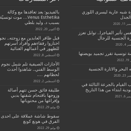
 شبه عارية ليسرى اللوزي
بالفيديو: بعد تعاقدها مع وكالة
الجدل
Venus Esthetika… موت تونسيّة
بسبب د. وليد بلطي
11, 2020
أكتوبر 20, 2022
فس تأثير الفياجرا.. توابل تعزز
رة الجنسية للرجال
قبل ظافر العابدين مع زوجته.. نجو
اختاروا رفقاءهم وأفراد أسرتهم
4, 2020
للظهور في أعمالهم الغنائية
 تونسية تقرر تجميد بويضتها
أغسطس 8, 2022
2022
الأجازات الصيفية تلم شمل نجوم
 البحر والاثارة الجنسية
الوسط الفني.. شاهدوا أحدث
لحظاتهم ….
23, 2020
أغسطس 2, 2022
القيام بالجرعة الثالثة في
دية ابتداء من هذا التاريخ
طليقة فائق حسن تتهم أصالة
وزوجها باقتحام شقتها بدبي
6, 2021
وإفراغها من محتوياتها
يوليو 29, 2022
سقوط شاشة عملاقة على احدى
الفرق في هونغ كونغ
يوليو 29, 2022