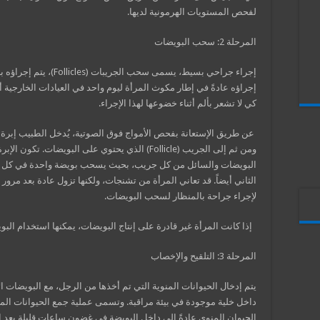
لفحص المستويات الهرمونية لديها.
المرحلة 2: سحب البويضات
إجراء جراحي بسيط، يسمى س
إجراؤه عادةً في إطار مكوث المرأة ليوم واحد في العيادات الخارجية أو
كي لا تشعر بألم أثناء خضوعها لهذا الإجراء.
عن طريق الإستعانة بفحص الأمواج فوق الصوتية، يُدخل الطبيب إبرة ط
ومن ثم إلى الجريب (Follicle) الذي يحتوي على البو
البويضات والسائل من كل جريب، بحيث يسحب بويضة واحدة في كل مرة. 
الثاني أيضاً. قد تعاني المرأة من تشنجات، ولكنها تزول عادة بعد مرور
لإجراء جراحة بالمنظار لسحب البويضات.
إذا كانت المرأة غير قادرة على إنتاج البويضات، يمكنها استخدام البو
المرحلة 3: التلقيح والإخصاب
يتم إدخال الحيوانات المنوية التي تم أخذها من الرجل، مع البويضات 
داخل خلية موجودة في بيئة مراقبة. وتسمى عملية جمع الحيوانات المنوي
الحيوان المنوي عادةً إلى داخل البويضة في غضون ساعات قليلة بعد الت