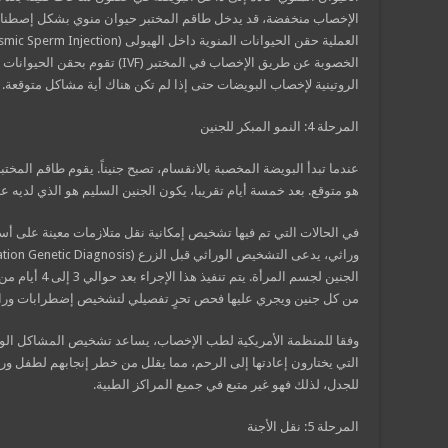
الإخصاب منخفضة، قد يدخل طاقم المختبر حيوان منوي بشكل إصطنا
الخصوبة عن طريق الإخصاب في المختبر (
الروتينية لإخصاب البويضات حتى إذا لم تكن هناك أية مشاكل متوقعة.
المرحلة 4: النمو المبكر للجنين
عندما تبدأ البويضة المخصبة بالانقسام، تصبح جنيناً. يقوم طاقم المخت
هو متوقع. بعد خمسة أيام تقريبا، يكون الجنين السليم هو الذي لديه ع
في الحالات التي تم فيها تشخيص إمكانية ​​نقل متلازمات معينة على أ
الجنين لجسم المر
من كل جنين ويجري عليها فحص تحرٍ تفصيلي لتشخيص إضطرابات وراثي
وفقا للمنظمة الأمريكية لطب الإخصاب، يساعد تشخيص المشاكل الوراث
التي يختارون إعادتها إلى الرحم، مما يقلل من خطر إنجابهم لطفل ورث
للجدل، لذلك فهو غير متبع في جميع المراكز الطبية.
المرحلة 5: نقل الأجنة