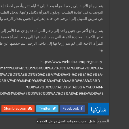
يتم إرجاع الأجنة إلى رحم المرأة بعد 3 إ
البويضات في عيادة الطبيب، وتكون المرأة بكامل وعيها. يدخل الطبيب 
عن طريق المهبل إلى الرحم. في حالة إنغراس الجنين بجدار الرحم واس
يتم إرجاع أكثر من جنين واحد إلى رحم المرأة، قد يؤدي هذا الأمر إلى ح
تعتبر الكمية المحددة للأجنة التي يجب إرجاعها إلى رحم المرأة قضية
المرأة. الأجنة التي لم يتم إرجاعها إلى داخل الرحم، يتم حفظها عن طر
بها.
https://www.webteb.com/pregnancy-
treatment/%D8%B9%D9%84%D8%A7%D8%AC%D8%A7%D8%AA-
8%A7%D8%AE%D8%B5%D8%A7%D8%A8-%D9%81%D9%8A-
D8%A7%D9%84%D9%85%D8%AE%D8%AA%D8%A8%D8%B1-
%D8%A7%D8%B7%D9%81%D8%A7%D9%84-
D9%84%D8%A7%D9%86%D8%A7%D8%A8%D9%8A%D8%A8
Stumbleupon
Twitter
Facebook
شاركها
الوسوم
طفل_الانبوب صعوبات_الحمل مراحل_العلاج