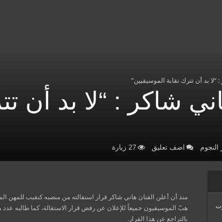
 “لا بد أن تترك نقابة الموسيقيين”
ي شاكر : “لا بد أن تت
 النجوم
اضف تعليق
27 زيارة
منذ أن أعلن الفنان هاني شاكر قرار استقالته من منصبه كنقيب للمهن ال
Venus Esth… موت
هبّ الموسيقيون جميعاً للإعلان عن رفض قرار الاستقالة، كما طالبه عدد م
بالتراجع عن هذا القرار.