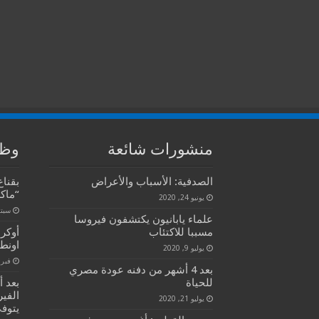
منشورات شائعة
وظا
الصدفية: الأسباب والأعراض
بقنا
“ماك
يونيو 24, 2020
سبتمبر 
علماء يابانيون يكتشفون فيروسا
مسببا للاكتئاب
أوكر
اونط
يوليو 9, 2020
فبراير 5
بعد 4 أشهر من دفنه عودة مصري
للحياة
بعد 
الفي
يوليو 21, 2020
يتوفى