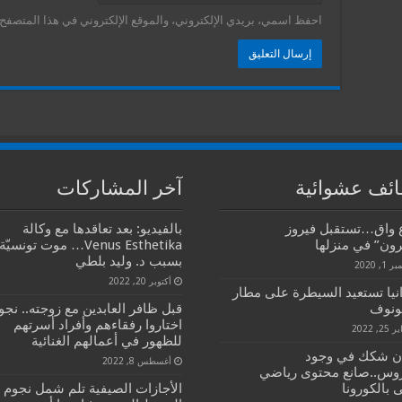
احفظ اسمي، بريدي الإلكتروني، والموقع الإلكتروني في هذا المتصفح ل
ئف عشوائية
آخر المشاركات
ع واق…تستقبل فيروز
بالفيديو: بعد تعاقدها مع وكالة
رون” في منزلها
Venus Esthetika… موت تونسيّة
بسبب د. وليد بلطي
1, 2020
أكتوبر 20, 2022
انيا تستعيد السيطرة على مطار
ونوف
قبل ظافر العابدين مع زوجته.. نجو
اختاروا رفقاءهم وأفراد أسرتهم
2, 2022
للظهور في أعمالهم الغنائية
أن شكك في وجود
أغسطس 8, 2022
روس..صانع محتوى رياضي
 بالكورونا
الأجازات الصيفية تلم شمل نجوم