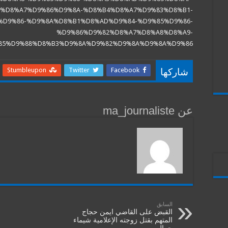
7%D8%A7%D9%86%D9%8A-%D8%B4%D8%A7%D9%83%D8%B1-
%D9%86-%D9%8A%D8%B1%D8%AD%D9%84-%D9%85%D9%86-
%D9%86%D9%82%D8%A7%D8%A8%D8%A9-
85%D9%88%D8%B3%D9%8A%D9%82%D9%8A%D9%8A%D9%86
Stumbleupon
Twitter
Facebook
شاركها
عن ma_journaliste
السابق
القبض على القاضي ايمن حجاج
المتهم بقتل زوجته الإعلامية شيماء