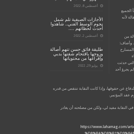
أغسطس 8, 2022
 الجميع
لة لأنه
الأجازات الصيفية تلم شمل
نجوم الوسط الفني.. شاهدوا
أحدث لحظاتهم ….
أغسطس 2, 2022
لة من
. وأضاف:
طليقة فائق حسن تتهم أصالة
المسارح
وزوجها باقتحام شقتها بدبي
ء
وإفراغها من محتوياتها
التي حدثت
يوليو 29, 2022
م يجرؤ أحد
دفاع عن حقوقها، وإذا كانت النقابة تنتقص من قدره
وم عقد المؤتمر.
 في النقابة مفيد لي، ولكن من مصلحته أن يغادر
https://www.lahamag.com/
%D8%BA%D8%B1%D9%8A%