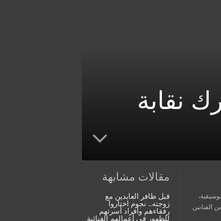
رك نقابة
مقالات مشابهة
قبل ظافر العابدين مع
موسيقية،
زوجته.. نجوم اختاروا
ن الفنانين
رفقاءهم وأفراد أسرتهم
للظهور في أعمالهم الغنائية