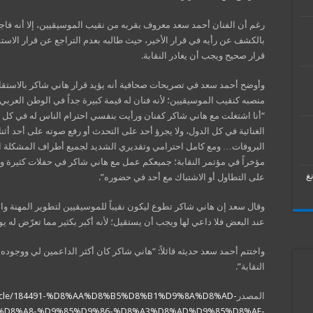
رغم أن الفنان أحمد سعد معروف بقربه من نقيب الموسيقيين، إلا أنه فاجأ
بالكشف عن رأيه في قرار الأخير، حيث طالبه بعدم التراجع عن قرار الاستقا
قرار صحيح ويجب أن يغادر النقابة.
وأوضح أحمد سعد في تصريحات صحافية أنه يؤيد قرار هاني شاكر بالاستقا
منصبه كنقيب الموسيقيين؛ لأنه فنان له قيمة كبيرة جداً في الوطن العربي
“أنا اشتغلت مع هاني شاكر كفنان ورأيت بنفسي احترام الناس له في كل 
الغنائية في كل الدول، ولا يجرؤ أحد على التحدث أو رفع صوته على أحد أثنا
البروفات… ومع كامل احترامي وتقديري الشديد لجميع أطراف المشكلة 
مؤخراً في مؤتمر النقابة؛ جميعكم عمل مع هاني شاكر في حفلات كثيرة ول
غ
على التطاول أو الاشتباك مع أحد في حضوره”.
وقال سعد إن هاني شاكر تطوع ليكون نقيباً للموسيقيين لتطوير المهنة وال
عند البعض فلا داعي لها ويجب أن يستقيل؛ لأنه أكبر بكثير مما تعرّض له ي
واختتم أحمد سعد حديثه قائلاً: “هاني شاكر كان أكثر الداعمين لي ووجوده
النقابة”.
المصدر
article/184491-%D8%AA%D8%B5%D8%B1%D9%8A%D8%AD-
D8%A8-%D9%85%D9%86-%D8%A3%D8%AD%D9%85%D8%AF-