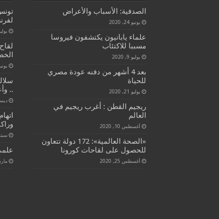
الصدفية: الأسباب والأعراض
تونس
لفرن
يونيو 24, 2020
يوليو 13, 
علماء يابانيون يكتشفون فيروسا
مسببا للاكتئاب
لقاح 
الخط
يوليو 9, 2020
يونيو 23, 
بعد 4 أشهر من دفنه عودة مصري
للحياة
سلالة
.. وأ
يوليو 21, 2020
ديسمبر 
ريجيم القطن : أغرب ريجيم في
العالم
اتهام
وراكم
أغسطس 10, 2020
سبتمبر 
«الصحة العالمية»: 172 دولة تتعاون
للحصول على لقاحات كورونا
علمي
أغسطس 25, 2020
مارس 16