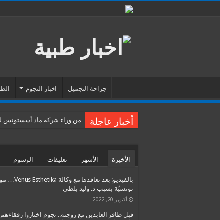
جراحة التجميل
اخبار النجوم
الطب
أخبار عاجلة
من وراء شركة ماد أسستونس للس
الأخيرة
الأشهر
تعليقات
الوسوم
بالفيديو: بعد تعاقدها مع وكالة etika
تونسيّة بسبب د. وليد بلطي
أكتوبر 20, 2022
قبل ظافر العابدين مع زوجته.. نجوم اختاروا رفقاءهم