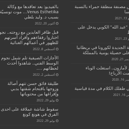
 مصنفة منطقة حمراء بالنسبة
بالفيديو: بعد تعاقدها مع وكالة
سا
Venus Esthetika… موت تونسيّة
بسبب د. وليد بلطي
2021
أكتوبر 20, 2022
“عبد الله” الكوبي يدخل على
قبل ظافر العابدين مع زوجته.. نجو
اختاروا رفقاءهم وأفراد أسرتهم
2021
للظهور في أعمالهم الغنائية
 الجديدة لكورونا في بريطانيا
أغسطس 8, 2022
على حصيلة يومية بالمملكة
الأجازات الصيفية تلم شمل نجوم
21, 2020
الوسط الفني.. شاهدوا أحدث
 لأمازون.. استغلت الوباء
لحظاتهم ….
ت الأرباح!
أغسطس 2, 2022
16, 2020
طليقة فائق حسن تتهم أصالة
 طفلك الكلام في مدة قياسية
وزوجها باقتحام شقتها بدبي
وإفراغها من محتوياتها
, 2021
يوليو 29, 2022
سقوط شاشة عملاقة على احدى
الفرق في هونغ كونغ
يوليو 29, 2022