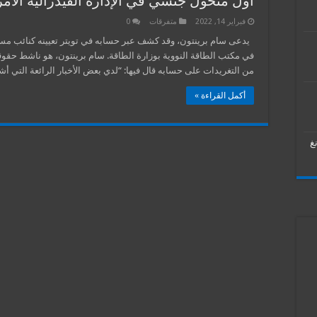
اول متحول جنسي في الإدارة الفيدرالية الأمر
فبراير 14, 2022
متفرقات
0
يدعى سام برينتون، وقد كشف عبر حسابه في تويتر تعيينه كنائب مسا
في مكتب الطاقة النووية بوزارة الطاقة. سام برينتون، هو ناشط حقوق
من التغريدات على حسابه قال فيها: “لدي بعض الأخبار الرائعة التي أش
أكمل القراءة »
غ