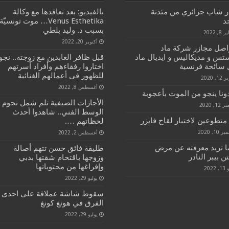
ار شاب جزائري من مئذنة
بالفيديو: بعد تعاقدها مع وكالة
د
Venus Esthetika… موت تونسيّة
بسبب د. وليد بلطي
, 2022
أكتوبر 20, 2022
واصل مجازر شركة ماد
تس و مديكاليس و ايديال ماد
قبل ظافر العابدين مع زوجته.. نجو
ل سائحة فرنسية
اختاروا رفقاءهم وأفراد أسرتهم
للظهور في أعمالهم الغنائية
1, 2020
أغسطس 8, 2022
ونا ينجو من الموت بأعجوبة
الأجازات الصيفية تلم شمل نجوم
1, 2020
الوسط الفني.. شاهدوا أحدث
متطوعين لاختبار لقاح فايزر
لحظاتهم ….
10, 2020
أغسطس 2, 2022
ا تريد معرفته عن مرض
طليقة فائق حسن تتهم أصالة
 بيبر النادر
وزوجها باقتحام شقتها بدبي
وإفراغها من محتوياتها
2022
يوليو 29, 2022
سقوط شاشة عملاقة على احدى
الفرق في هونغ كونغ
يوليو 29, 2022