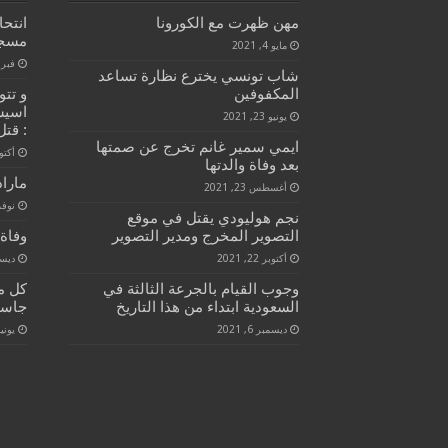
مهن ظهرت مع الكورونا
انتح
مسج
مايو 4, 2021
فبراير 8
شاب تونسي يخترع نظارة تساعد
المكفوفين
و تت
اسيس
يونيو 23, 2021
: قت
ايمي سمير غانم تخرج عن صمتها
أكتوبر 2
بعد وفاة والدتها
ماراد
أغسطس 23, 2021
نوفمبر 2
نجم هوليودي يقتل في موقع
التصوير المخرج ومدير التصوير
وفاة 
أكتوبر 22, 2021
ديسمبر 
وجوب القيام بالجرعة الثالثة في
كل م
السعودية ابتداء من هذا التاريخ
جاستن
ديسمبر 6, 2021
يونيو 13, 