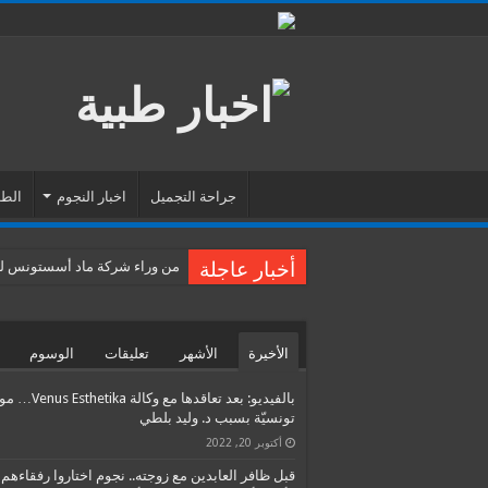
جراحة التجميل
اخبار النجوم
الطب
أخبار عاجلة
من وراء شركة ماد أسستونس للس
الأخيرة
الأشهر
تعليقات
الوسوم
بالفيديو: بعد تعاقدها مع وكالة etika
تونسيّة بسبب د. وليد بلطي
أكتوبر 20, 2022
قبل ظافر العابدين مع زوجته.. نجوم اختاروا رفقاءهم