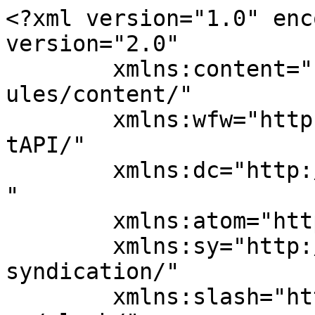
<?xml version="1.0" enc
version="2.0"

	xmlns:content="http://purl.org/rss/1.0/mod
ules/content/"

	xmlns:wfw="http://wellformedweb.org/Commen
tAPI/"

	xmlns:dc="http://purl.org/dc/elements/1.1/
"

	xmlns:atom="http://www.w3.org/2005/Atom"

	xmlns:sy="http://purl.org/rss/1.0/modules/
syndication/"

	xmlns:slash="http://purl.org/rss/1.0/modul