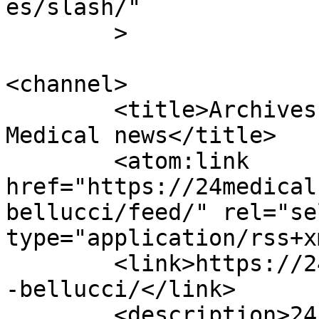
es/slash/"

	>

<channel>

	<title>Archives des monica bellucci - 
Medical news</title>

	<atom:link 
href="https://24medical
bellucci/feed/" rel="sel
type="application/rss+x
	<link>https://24medicalnews.com/tag/monica
-bellucci/</link>

	<description>24 Medical News : Suivez 