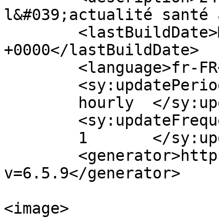
l&#039;actualité santé 
	<lastBuildDate>Mon, 10 Aug 2020 08:19:11 
+0000</lastBuildDate>

	<language>fr-FR</language>

	<sy:updatePeriod>

	hourly	</sy:updatePeriod>

	<sy:updateFrequency>

	1	</sy:updateFrequency>

	<generator>https://wordpress.org/?
v=6.5.9</generator>

<image>
