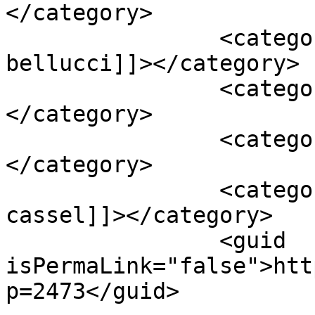
</category>

		<category><![CDATA[monica 
bellucci]]></category>

		<category><![CDATA[Stars]]>
</category>

		<category><![CDATA[stars news]]>
</category>

		<category><![CDATA[vincent 
cassel]]></category>

		<guid 
isPermaLink="false">htt
p=2473</guid>
