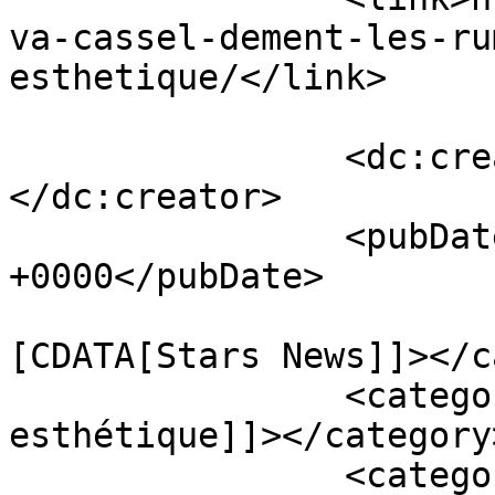
va-cassel-dement-les-ru
esthetique/</link>

		<dc:creator><![CDATA[Sophie]]>
</dc:creator>

		<pubDate>Mon, 10 Aug 2020 08:18:16 
+0000</pubDate>

				<catego
[CDATA[Stars News]]></c
		<category><![CDATA[chirurgie 
esthétique]]></category>
		<category><![CDATA[deva cassel]]>