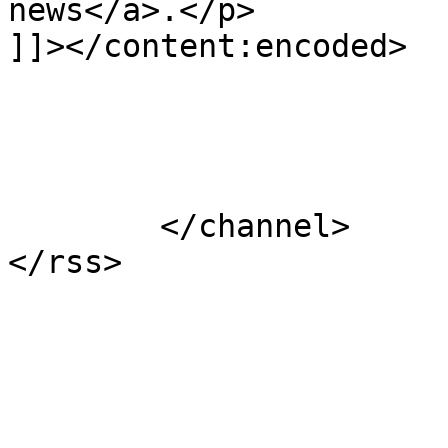
news</a>.</p>

]]></content:encoded>

			</item>
	</channel>
