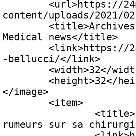
	<url>https://24medicalnews.com/wp-
content/uploads/2021/02
	<title>Archives des monica bellucci - 
Medical news</title>

	<link>https://24medicalnews.com/tag/monica
-bellucci/</link>

	<width>32</width>

	<height>32</height>

</image> 

	<item>

		<title>Deva Cassel dément les 
rumeurs sur sa chirurgi
		<link>https://24medicalnews.com/de