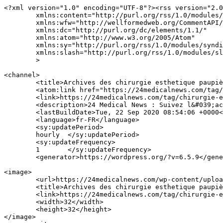
<?xml version="1.0" encoding="UTF-8"?><rss version="2.0
	xmlns:content="http://purl.org/rss/1.0/modules/content/"

	xmlns:wfw="http://wellformedweb.org/CommentAPI/"

	xmlns:dc="http://purl.org/dc/elements/1.1/"

	xmlns:atom="http://www.w3.org/2005/Atom"

	xmlns:sy="http://purl.org/rss/1.0/modules/syndication/"

	xmlns:slash="http://purl.org/rss/1.0/modules/slash/"

	>

<channel>

	<title>Archives des chirurgie esthetique paupières - Medical news</title>

	<atom:link href="https://24medicalnews.com/tag/chirurgie-esthetique-paupieres/feed/" rel="self" type="application/rss+xml" />

	<link>https://24medicalnews.com/tag/chirurgie-esthetique-paupieres/</link>

	<description>24 Medical News : Suivez l&#039;actualité santé au quotidien</description>

	<lastBuildDate>Tue, 22 Sep 2020 08:54:06 +0000</lastBuildDate>

	<language>fr-FR</language>

	<sy:updatePeriod>

	hourly	</sy:updatePeriod>

	<sy:updateFrequency>

	1	</sy:updateFrequency>

	<generator>https://wordpress.org/?v=6.5.9</generator>

<image>

	<url>https://24medicalnews.com/wp-content/uploads/2021/02/24icon.png</url>

	<title>Archives des chirurgie esthetique paupières - Medical news</title>

	<link>https://24medicalnews.com/tag/chirurgie-esthetique-paupieres/</link>

	<width>32</width>

	<height>32</height>

</image> 
