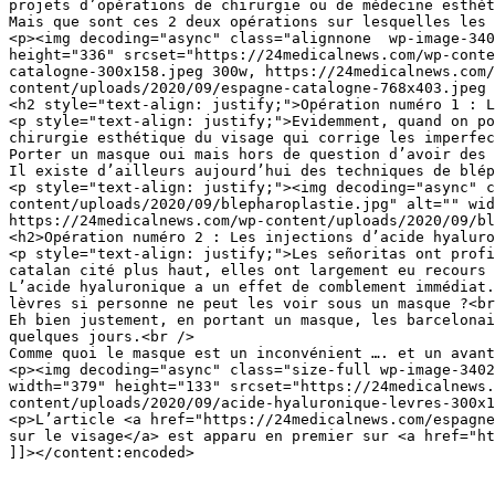
projets d’opérations de chirurgie ou de médecine esthét
Mais que sont ces 2 deux opérations sur lesquelles les 
<p><img decoding="async" class="alignnone  wp-image-340
height="336" srcset="https://24medicalnews.com/wp-conte
catalogne-300x158.jpeg 300w, https://24medicalnews.com
content/uploads/2020/09/espagne-catalogne-768x403.jpeg 
<h2 style="text-align: justify;">Opération numéro 1 : L
<p style="text-align: justify;">Evidemment, quand on po
chirurgie esthétique du visage qui corrige les imperfec
Porter un masque oui mais hors de question d’avoir des 
Il existe d’ailleurs aujourd’hui des techniques de blép
<p style="text-align: justify;"><img decoding="async" c
content/uploads/2020/09/blepharoplastie.jpg" alt="" wid
https://24medicalnews.com/wp-content/uploads/2020/09/bl
<h2>Opération numéro 2 : Les injections d’acide hyaluro
<p style="text-align: justify;">Les señoritas ont profi
catalan cité plus haut, elles ont largement eu recours 
L’acide hyaluronique a un effet de comblement immédiat.
lèvres si personne ne peut les voir sous un masque ?<br
Eh bien justement, en portant un masque, les barcelonai
quelques jours.<br />

Comme quoi le masque est un inconvénient …. et un avant
<p><img decoding="async" class="size-full wp-image-3402
width="379" height="133" srcset="https://24medicalnews
content/uploads/2020/09/acide-hyaluronique-levres-300x1
<p>L’article <a href="https://24medicalnews.com/espagne
sur le visage</a> est apparu en premier sur <a href="ht
]]></content:encoded>
