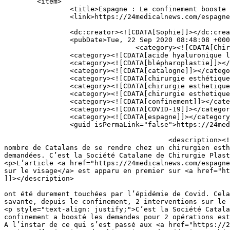
	<item>

		<title>Espagne : Le confinement booste les interventions esthétiques sur le visage</title>

		<link>https://24medicalnews.com/espagne-confinement-interventions-esthetiques-visage/</link>

		<dc:creator><![CDATA[Sophie]]></dc:creator>

		<pubDate>Tue, 22 Sep 2020 08:48:08 +0000</pubDate>

				<category><![CDATA[Chirurgie esthétique]]></category>

		<category><![CDATA[acide hyaluronique lèvres]]></category>

		<category><![CDATA[blépharoplastie]]></category>

		<category><![CDATA[catalogne]]></category>

		<category><![CDATA[chirurgie esthétique]]></category>

		<category><![CDATA[chirurgie esthetique paupières]]></category>

		<category><![CDATA[chirurgie esthetique visage]]></category>

		<category><![CDATA[confinement]]></category>

		<category><![CDATA[COVID-19]]></category>

		<category><![CDATA[espagne]]></category>

		<guid isPermaLink="false">https://24medicalnews.com/?p=3399</guid>

					<description><![CDATA[<p>Barcelone et la Catalogne ont été durement touchées par l’épidémie de Covid. Cela n’a pas empêché bon 
nombre de Catalans de se rendre chez un chirurgien esth
demandées. C’est la Société Catalane de Chirurgie Plast
<p>L’article <a href="https://24medicalnews.com/espagne
sur le visage</a> est apparu en premier sur <a href="ht
]]></description>

										<content:encoded><![CDATA[<p style="text-align: justif
ont été durement touchées par l’épidémie de Covid. Cela
savante, depuis le confinement, 2 interventions sur le 
<p style="text-align: justify;">C’est la Société Catala
confinement a boosté les demandes pour 2 opérations est
A l’instar de ce qui s’est passé aux <a href="https://2