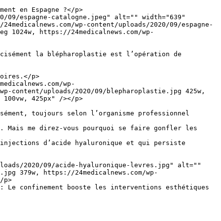
ment en Espagne ?</p>

0/09/espagne-catalogne.jpeg" alt="" width="639" 
/24medicalnews.com/wp-content/uploads/2020/09/espagne-
eg 1024w, https://24medicalnews.com/wp-
cisément la blépharoplastie est l’opération de 
oires.</p>

medicalnews.com/wp-
wp-content/uploads/2020/09/blepharoplastie.jpg 425w, 
 100vw, 425px" /></p>

sément, toujours selon l’organisme professionnel 
. Mais me direz-vous pourquoi se faire gonfler les 
injections d’acide hyaluronique et qui persiste 
loads/2020/09/acide-hyaluronique-levres.jpg" alt="" 
.jpg 379w, https://24medicalnews.com/wp-
/p>

: Le confinement booste les interventions esthétiques 