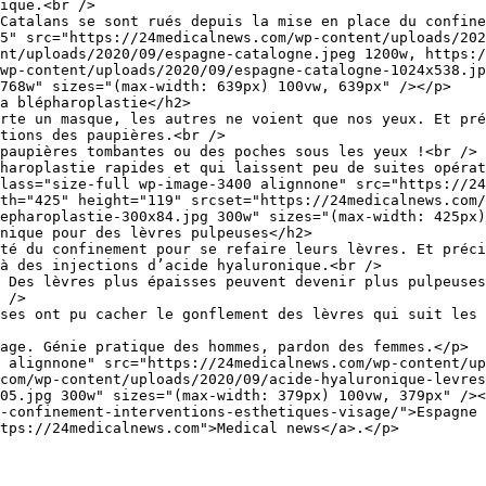
ique.<br />

Catalans se sont rués depuis la mise en place du confine
5" src="https://24medicalnews.com/wp-content/uploads/202
nt/uploads/2020/09/espagne-catalogne.jpeg 1200w, https:/
/wp-content/uploads/2020/09/espagne-catalogne-1024x538.jp
768w" sizes="(max-width: 639px) 100vw, 639px" /></p>

a blépharoplastie</h2>

rte un masque, les autres ne voient que nos yeux. Et pré
tions des paupières.<br />

paupières tombantes ou des poches sous les yeux !<br />

haroplastie rapides et qui laissent peu de suites opérat
lass="size-full wp-image-3400 alignnone" src="https://24
th="425" height="119" srcset="https://24medicalnews.com/
epharoplastie-300x84.jpg 300w" sizes="(max-width: 425px)
nique pour des lèvres pulpeuses</h2>

té du confinement pour se refaire leurs lèvres. Et préci
à des injections d’acide hyaluronique.<br />

 Des lèvres plus épaisses peuvent devenir plus pulpeuses
 />

ses ont pu cacher le gonflement des lèvres qui suit les 
age. Génie pratique des hommes, pardon des femmes.</p>

 alignnone" src="https://24medicalnews.com/wp-content/up
.com/wp-content/uploads/2020/09/acide-hyaluronique-levres
05.jpg 300w" sizes="(max-width: 379px) 100vw, 379px" /><
-confinement-interventions-esthetiques-visage/">Espagne 
tps://24medicalnews.com">Medical news</a>.</p>
