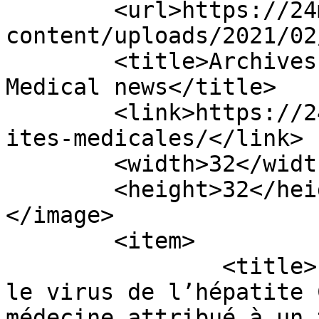
	<url>https://24medicalnews.com/wp-
content/uploads/2021/02
	<title>Archives des Actualités médicales - 
Medical news</title>

	<link>https://24medicalnews.com/tag/actual
ites-medicales/</link>

	<width>32</width>

	<height>32</height>

</image> 

	<item>

		<title>Pour leurs recherches sur 
le virus de l’hépatite 
médecine attribué à un 