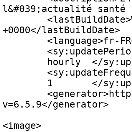
l&#039;actualité santé 
	<lastBuildDate>Wed, 14 Oct 2020 09:46:40 
+0000</lastBuildDate>

	<language>fr-FR</language>

	<sy:updatePeriod>

	hourly	</sy:updatePeriod>

	<sy:updateFrequency>

	1	</sy:updateFrequency>

	<generator>https://wordpress.org/?
v=6.5.9</generator>

<image>
