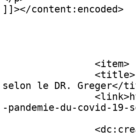
]]></content:encoded>

			</item>
		<item>

		<title>La pandémie du COVID-19 
selon le DR. Greger</tit
		<link>https://24medicalnews.com/la
-pandemie-du-covid-19-s
		<dc:creator><![CDATA[Sophie]]>