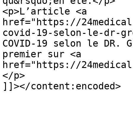
qu&rsquo;en été.</p>

<p>L’article <a 
href="https://24medical
covid-19-selon-le-dr-gr
COVID-19 selon le DR. G
premier sur <a 
href="https://24medical
</p>

]]></content:encoded>

			</item>