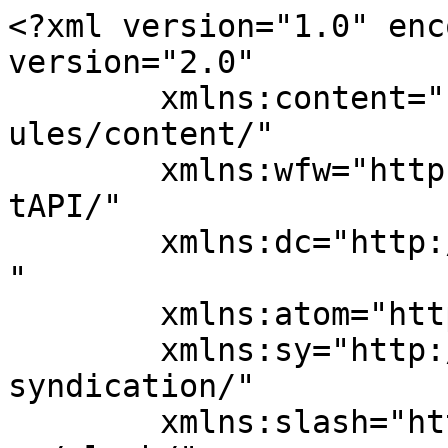
<?xml version="1.0" enc
version="2.0"

	xmlns:content="http://purl.org/rss/1.0/mod
ules/content/"

	xmlns:wfw="http://wellformedweb.org/Commen
tAPI/"

	xmlns:dc="http://purl.org/dc/elements/1.1/
"

	xmlns:atom="http://www.w3.org/2005/Atom"

	xmlns:sy="http://purl.org/rss/1.0/modules/
syndication/"

	xmlns:slash="http://purl.org/rss/1.0/modul