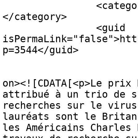
		<category><![CDATA[prix nobel]]>
</category>

		<guid 
isPermaLink="false">htt
p=3544</guid>

					<de
on><![CDATA[<p>Le prix 
attribué à un trio de s
recherches sur le virus
lauréats sont le Britan
les Américains Charles 