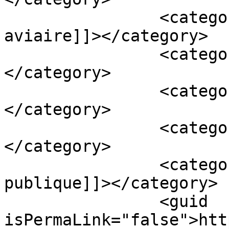
		<category><![CDATA[gippe 
aviaire]]></category>

		<category><![CDATA[médecin]]>
</category>

		<category><![CDATA[pandémie]]>
</category>

		<category><![CDATA[santé]]>
</category>

		<category><![CDATA[santé 
publique]]></category>

		<guid 
isPermaLink="false">htt