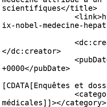
scientifiques</title>

		<link>https://24medicalnews.com/pr
ix-nobel-medecine-hepat
		<dc:creator><![CDATA[Sophie]]>
</dc:creator>

		<pubDate>Tue, 13 Oct 2020 08:42:24 
+0000</pubDate>

				<catego
[CDATA[Enquêtes et doss
		<category><![CDATA[Actualités 
médicales]]></category>
