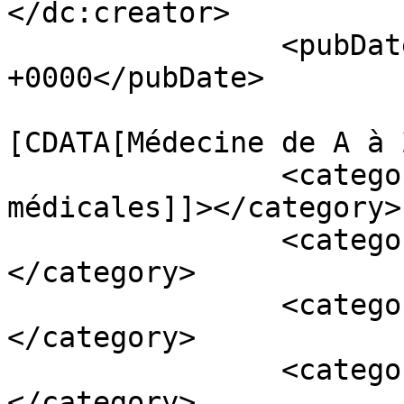
</dc:creator>

		<pubDate>Mon, 22 Jun 2020 07:58:30 
+0000</pubDate>

				<catego
[CDATA[Médecine de A à 
		<category><![CDATA[Actualités 
médicales]]></category>

		<category><![CDATA[Corona]]>
</category>

		<category><![CDATA[COVID-19]]>
</category>

		<category><![CDATA[docteur]]>
</category>
