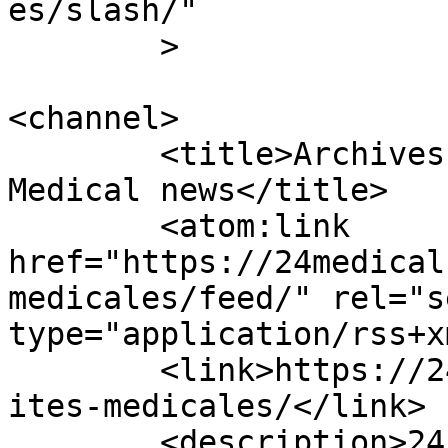
es/slash/"

	>

<channel>

	<title>Archives des Actualités médicales - 
Medical news</title>

	<atom:link 
href="https://24medical
medicales/feed/" rel="se
type="application/rss+x
	<link>https://24medicalnews.com/tag/actual
ites-medicales/</link>

	<description>24 Medical News : Suivez 